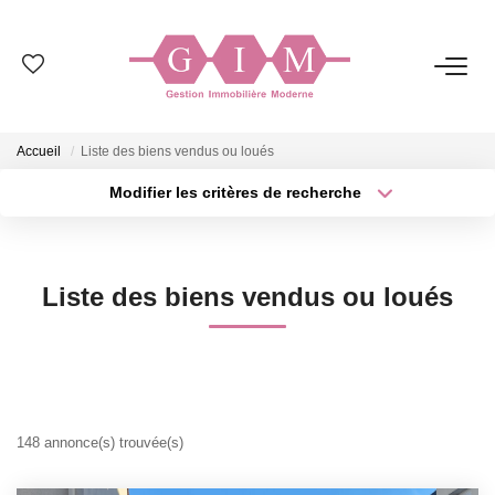
NOS BIENS
Accueil
Liste des biens vendus ou loués
Ventes
Modifier les critères de recherche
Locations
Type de transaction
Localisation
Acheter
Localisation
Type de bien
GESTION
Sélectionnez...
Surface min
Liste des biens vendus ou loués
Plus de critères
Budget max
SYNDIC
Créer une alerte
ESTIMATION
148 annonce(s) trouvée(s)
NOS AGENCES