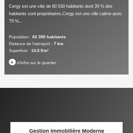
Cergy est une ville de 60 530 habitants dont 39 % des
habitants sont propriétaires.Cergy est une ville calme avec
79 %...
Population :
63 395 habitants
Distance de l'aéroport :
7 km
Superficie :
14,5 Km²
+
d'infos sur le quartier
DENSITÉ DE POPULATION
ENFANTS ET ADOLESCENTS
AGE MOYEN
REVENU MENSUEL PAR
MÉNAGE
TAUX DE PROPRIÉTAIRES
TAUX D'HABITATION
Gestion Immobilière Moderne