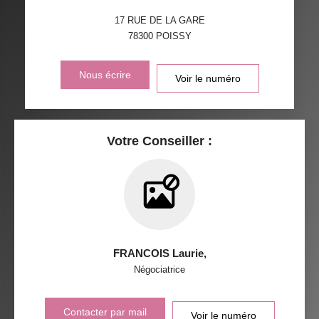
TAXE FONCIÈRE
PART DES MÉNAGES SANS
VOITURE
17 RUE DE LA GARE
78300
POISSY
DISTANCE DE L'AÉROPORT :
SUPERFICIE :
Nous écrire
Voir le numéro
RÉSULTATS DES LYCÉES
ECOLES ET CRÈCHES
RESTAURANTS ET CAFÉS
COMMERCES
Votre Conseiller :
MÉDECINS
FRANCOIS Laurie
,
Négociatrice
Contacter par mail
Voir le numéro