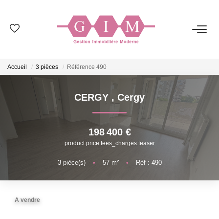
NOS BIENS
Accueil
3 pièces
Référence 490
Ventes
Locations
CERGY
,
Cergy
GESTION
198 400 €
product.price.fees_charges.teaser
SYNDIC
3
pièce(s)
•
57
m²
•
Réf : 490
ESTIMATION
A vendre
NOS AGENCES