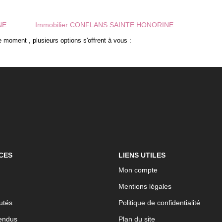
NE
Immobilier CONFLANS SAINTE HONORINE
 moment , plusieurs options s'offrent à vous :
CES
LIENS UTILES
Mon compte
Mentions légales
utés
Politique de confidentialité
endus
Plan du site