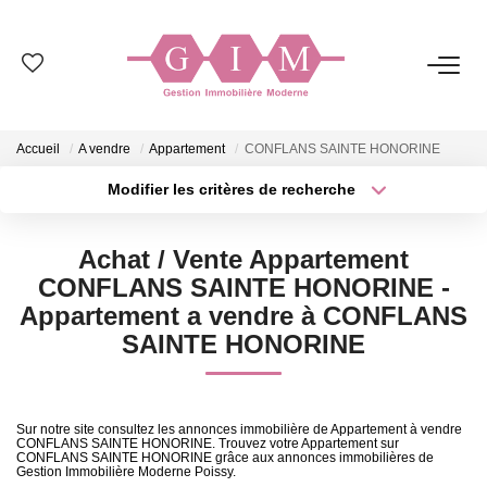
NOS BIENS
Accueil
A vendre
Appartement
CONFLANS SAINTE HONORINE
Ventes
Modifier les critères de recherche
Locations
Type de transaction
Localisation
Acheter
Localisation
Achat / Vente Appartement
Type de bien
GESTION
Sélectionnez...
Surface min
CONFLANS SAINTE HONORINE -
Appartement a vendre à CONFLANS
Plus de critères
Budget max
SAINTE HONORINE
SYNDIC
Créer une alerte
ESTIMATION
Sur notre site consultez les annonces immobilière de Appartement à vendre
CONFLANS SAINTE HONORINE. Trouvez votre Appartement sur
CONFLANS SAINTE HONORINE grâce aux annonces immobilières de
NOS AGENCES
Gestion Immobilière Moderne Poissy.