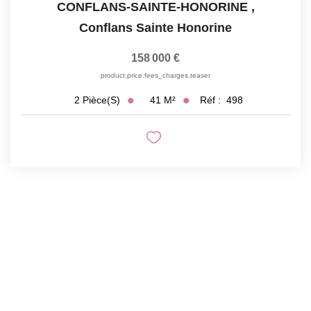
CONFLANS-SAINTE-HONORINE
,
Conflans Sainte Honorine
158 000 €
product.price.fees_charges.teaser
41
M²
Réf :
498
2
Pièce(s)