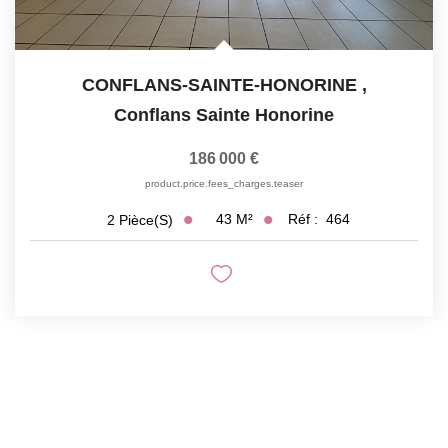
CONFLANS-SAINTE-HONORINE
,
Conflans Sainte Honorine
186 000 €
product.price.fees_charges.teaser
43
M²
Réf :
464
2
Pièce(s)