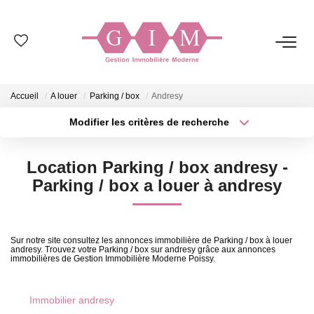
NOS BIENS
Accueil
A louer
Parking / box
Andresy
Ventes
Modifier les critères de recherche
Locations
Type de transaction
Localisation
Acheter
Localisation
Location Parking / box andresy -
Type de bien
GESTION
Sélectionnez...
Surface min
Parking / box a louer à andresy
Plus de critères
Budget max
SYNDIC
Sur notre site consultez les annonces immobilière de Parking / box à louer
andresy. Trouvez votre Parking / box sur andresy grâce aux annonces
Créer une alerte
immobilières de Gestion Immobilière Moderne Poissy.
ESTIMATION
Immobilier andresy
NOS AGENCES